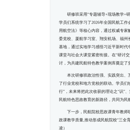
研修班采用“专题辅导
+
现场教学
+
学员们系统学习了
2026
年全国民航工作
用航空法》等核心内容，通过权威专家
委党校、厦航学习室、翔安机场、福州
基地，通过实地学习感悟习近平新时代
课堂与社会大课堂紧密衔接。在“研讨
讨，为共建民航特色教学案例库奠定了
本次研修班政治性强、实践突出、
了行业党校和地方党校的联动。学员们纷
行”，未来将把此次收获的理论之“识”、
民航特色思政教育的新路径，共同为民
下一步，民航院校思政课青年教师
政课教学质量
,
推动形成民航院校“三全
凌）