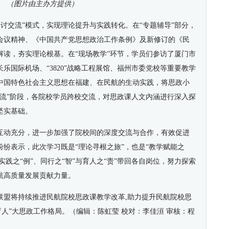
（图片由主办方提供）
研讨交流”模式，实现理论提升与实践转化。在“专题辅导”部分，
会议精神、《中国共产党思想政治工作条例》及新修订的《民
解读，夯实理论根基。在“现场教学”环节，学员们参访了厦门市
长乐国际机场、“
3820
”战略工程展馆、福州市委党校等重要教学
中国特色社会主义思想在福建、在民航的生动实践，将思政小
交流”阶段，各院校学员跨校交流，对思政课人文内涵进行深入探
坚实基础。
互动充分，进一步加强了院校间的深度交流与合作，有效促进
纷表示，此次学习既是“理论寻根之旅”，也是“教学赋能之
实践之“例”、同行之“智”与育人之“责”带回各自岗位，努力探索
航高质量发展贡献力量。
联盟将持续推进民航院校思政课教学改革
,
助力提升民航院校思
育人”大思政工作格局。（编辑：陈虹莹
校对：李佳洹
审核：程