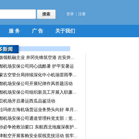
登录
|
注册
服 务
广 告
关于我们
旗领航融主业 井冈先锋筑空港 吉安井...
都机场安保公司同心战酷暑 护平安暑运
蒙古空管分局持续深化中小机场雷雨季...
都机场安保公司开展纪律作风答题活动
都机场安保公司组织新员工开展入职廉...
卫机场开启暑运西瓜品鉴活动
拉玛依古海机场货运业务势头向好 单月...
都机场安保公司通道管理科党支部：党...
秒必争抢救治窗口 东航西北地服深夜护...
津航空开展客舱安全双线竞技活动 筑牢...