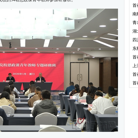
首
南
青
湖
四
东
首
上
首
首