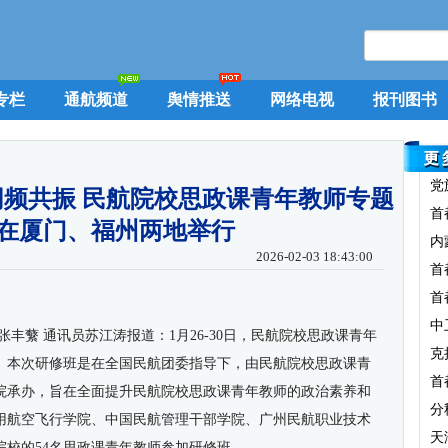
专栏
通航频道
舆情推送
网络电视
报刊图书
党
频共振 民航院校思政课青年教师专题
首
在厦门、福州两地举行
内
2026-02-03 18:43:00
首
首
中
张丰蘩 通讯员苏江涛报道：
1
月
26-30
日，民航院校思政课青年
克
。本次研修班是在全国民航团委指导下，由民航院校思政课青
首
院承办，旨在全面提升民航院校思政课青年教师的政治素养和
分
用航空飞行学院、中国民航管理干部学院、广州民航职业技术
天
院校的
54
名思政课青年教师参加研修班。