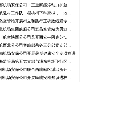
都机场安保公司：三重赋能添动力护航...
航驻村工作队：樱桃树下种辣椒，一地...
岛空管站开展树立和践行正确政绩观专...
北机场集团航服公司宜昌空管站为贝迪...
川航空陕西分公司又开西安—阿克苏“...
航西北分公司客舱部乘务三分部党支部...
都机场安保公司开展暑期健康安全专项宣讲
海监管局第五党支部与浦东机场飞行区...
都机场安保公司联合西航站区派出所开...
都机场安保公司开展民航安检知识进校...