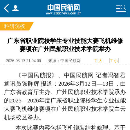
科研院校
频道
广东省职业院校学生专业技能大赛飞机维修
赛项在广州民航职业技术学院举办
头条
要闻
国内
国际
行业
态
航图
智库
专题
舆情
2026-03-13 21:04:00
来源：中国民航网
T 大
T 小
《中国民航报》、中国民航网 记者冯智君
通讯员
陈群辉
报道：2026年3月12日—13日，由
广东省教育厅主办、广州民航职业技术学院承办
的2025—2026年度广东省职业院校学生专业技能
大赛飞机维修赛项在广州民航职业技术学院白云
机场校区举办。
本次比赛内容包括飞机铆装结构修理、基于