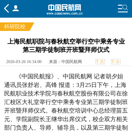
科研院校
频道
上海民航职院与春秋航空举行空中乘务专业
第三期学徒制班开班暨拜师仪式
头条
要闻
国内
国际
行业
态
航图
智库
专题
舆情
2026-03-26 16:34:00
来源：中国民航网
T 大
T 小
《中国民航报》、中国民航网 记者胡夕姮
通讯员
张舒岩
、
高锋
报道：3月25日下午，上海
民航职业技术学院与春秋航空股份有限公司在徐
汇校区大礼堂举行空中乘务专业第三期学徒制班
开班暨拜师仪式。春秋航空培训中心总经理苗五
元、学院副院长王继华出席仪式，校企双方相关
部门负责人、导师、辅导员，以及第三期学徒制