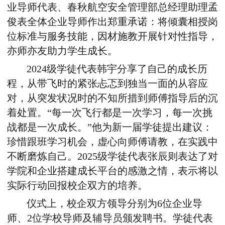
业导师代表、春秋航空安全管理部总经理助理孟
俊
表全体企业导师作出郑重承诺
：将
倾囊相授岗
位标准与服务技能，因材施教开展针对性指导，
亦师亦友助力学生成长。
2024级学徒代表韩宇分享了自己的成长历
程，从带飞时的紧张忐忑到独当一面的从容应
对，从突发状况时的不知所措到师傅指导后的沉
着处置。“每一次飞行都是一次学习，每一次挑
战都是一次成长。”他为新一届学徒提出建议：
珍惜跟班学习机会，虚心向师傅请教，在实践中
不断磨炼
自己。
2025级学徒代表张辰
则
表达了对
学院和企业搭建成长平台的感激之情，表示将以
实际行动回报
校企双方的
培养。
仪式上，校企双方领导分别为6位企业导
师、2位学校导师及辅导员颁发聘书。学徒代表