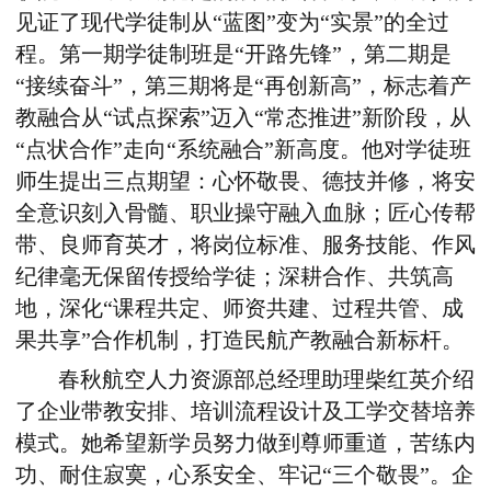
见证了现代学徒制从“蓝图”变为“实景”的全过
程。第一期学徒制班是“开路先锋”，第二期是
“接续奋斗”，第三期将是“再创新高”，标志着产
教融合从“试点探索”迈入“常态推进”新阶段，从
“点状合作”走向“系统融合”新高度。他对学徒班
师生提出三点期望：心怀敬畏、德技并修，将安
全意识刻入骨髓、职业操守融入血脉；匠心传帮
带、良师育英才，将岗位标准、服务技能、作风
纪律毫无保留传授给学徒；深耕合作、共筑高
地，深化“课程共定、师资共建、过程共管、成
果共享”合作机制，打造民航产教融合新标杆。
春秋航空人力资源部总经理助理柴红英介绍
了企业带教安排、培训流程设计及工学交替培养
模式。她希望新学员
努力做到
尊师重道，苦练内
功、耐住寂寞，心系安全、牢记“三个敬畏”。企