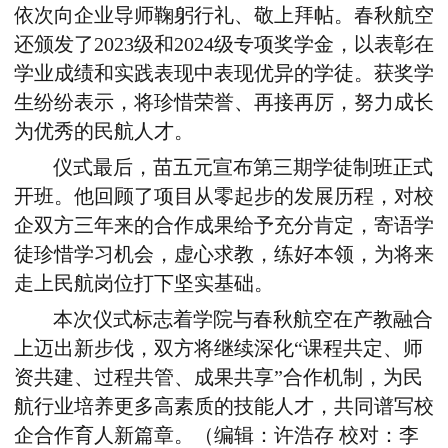
依次向企业导师鞠躬行礼、敬上拜帖。春秋航空
还
颁发了2023级和2024级专项奖学金，
以
表彰在
学业成绩和实践表现中表现优异的学徒。
获奖学
生纷纷表示，将珍惜荣誉、再接再厉，努力成长
为优秀的民航人才。
仪式最后，
苗五元宣布第三期学徒制班正式
开班。他回顾了项目从零起步的发展历程，对校
企双方三年来的合作成果给予充分肯定，寄语学
徒珍惜学习机会，虚心求教，练好本领，为将来
走上民航岗位打下坚实基础。
本次仪式标志着学院与春秋航空在产教融合
上迈出新步伐，双方将继续深化“课程共定、师
资共建、过程共管、成果共享”合作机制，为民
航行业培养更多高素质
的
技能人才，共同谱写校
企合作育人新篇章。（编辑：许浩存 校对：李