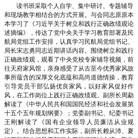
读书班采取
个人自学、集中研讨、专题辅导
和现场教学相结合的方式开展。与会同志原原本
本学习了《习近平关于树立和践行正确政绩观论
述摘编》
，传达了党中央关于学习教育部署及民
航局党组工作安排，认真学习民航局党组书记、
局长宋志勇同志近期讲话内容。围绕树立和践行
正确政绩观，观看了中央党校专家辅导视频，前
往天府家风馆，
亲身感受了从古至今优秀家风故
事所蕴含的深厚文化底蕴和高尚道德情操，
教育
引导党员干部弘扬优良家风，
以好家风促好作
风，在工作岗位上践行正确政绩观。
副所长周勐
解读了《中华人民共和国国民经济和社会发展第
十五个五年规划纲要》；党委副书记、纪委书记
王刚解读了《国有企业领导人员廉洁从业规
定》。结合思想和工作实际，副所长赖从沛、夏