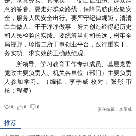
是、求真务实、真抓实干，交出让组织、群众满
意的答卷。要走好群众路线，保障民航供应链安
全，服务人民安全出行。要严守纪律规矩，清清
白白做人、干干净净做事，努力创造经得起历史
和人民检验的实绩。要统筹当前和长远，树牢全
局视野，珍惜二所干事创业平台，践行重实干、
务实功、求实效的正确政绩观。
所领导、
学习教育工作专班成员
、基层党委
党政主要负责人、机关各单位（部门）主要负责
人
参加学习。
（编辑：李季威 校对：
张彤
审
核：程凌）
0
0
0
责任编辑：
李季威
推荐