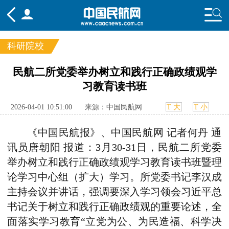
科研院校
频道
民航二所党委举办树立和践行正确政绩观学
习教育读书班
头条
要闻
国内
国际
行业
态
航图
智库
专题
舆情
2026-04-01 10:51:00
来源：中国民航网
T 大
T 小
《中国民航报》、中国民航网 记者何丹 通
讯员唐朝阳 报道：
3月30-31日，民航二所党委
举办树立和践行正确政绩观学习教育读书班暨理
论学习中心组（扩大）学习。所党委书记李汉成
主持会议并讲话，强调要深入学习领会习近平总
书记关于树立和践行正确政绩观的重要论述，全
面落实学习教育“立党为公、为民造福、科学决