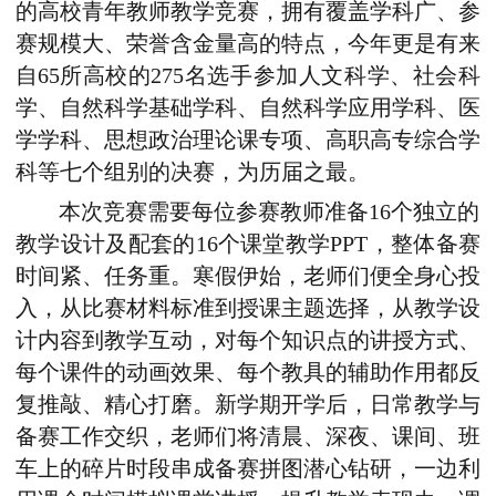
的高校青年教师教学竞赛‌，拥有覆盖学科广、参
赛规模大‌、荣誉含金量高的特点，今年更是有来
自
65所高校的275名选手‌
参加人文科学、社会科
学、自然科学基础学科、自然科学应用学科、医
学学科、思想政治理论课专项、高职高专综合学
科等‌七个组别的决赛，为历届之最。
本次竞赛需要每位参赛教师准备16个独立的
教学设计及配套的16个课堂教学PPT，整体备赛
时间紧、任务重。寒假伊始，老师们便全身心投
入，从比赛材料标准到授课主题选择，从教学设
计内容到教学互动，对每个知识点的讲授方式、
每个课件的动画效果、每个教具的辅助作用都反
复推敲、精心打磨。新学期开学后，日常教学与
备赛工作交织，老师们将清晨、深夜、课间、班
车上的碎片时段串成备赛拼图潜心钻研
，
一边利