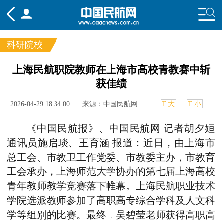
科研院校
频道
上海民航职院教师在上海市高校青教赛中斩
获佳绩
头条
要闻
国内
国际
行业
态
航图
智库
专题
舆情
2026-04-29 18:34:00
来源：中国民航网
T 大
T 小
《中国民航报》、中国民航网 记者胡夕姮
通讯员施启琰、王育涵 报道：
近日，由上海市
总工会、市教卫工作党委、市教委主办，市教育
工会承办
，
上海师范大学协办的第七届上海高校
青年教师教学竞赛落下帷幕。
上海民航职业技术
学院
选派教师参加了高职高专综合学科及人文科
学等组别的比赛。最终
，
吴碧莹老师获得高职高