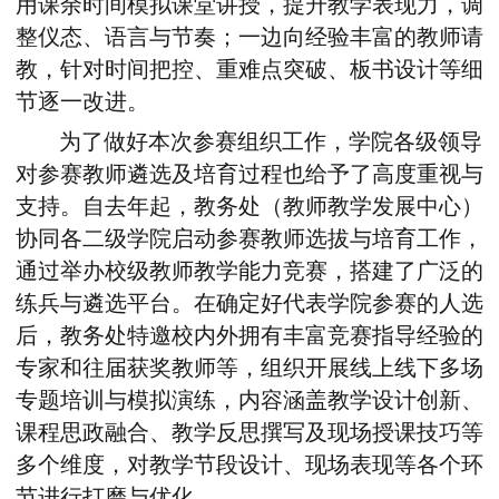
用课余时间模拟课堂讲授，提升教学表现力，调
整仪态、语言与节奏；一边向经验丰富的教师请
教，针对时间把控、重难点突破、板书设计等细
节逐一改进。
为
了
做好本次参赛组织工作，学院各级领导
对参赛教师遴选及培育过程也给予了高度重视与
支持。自去年起，教务处（教师教学发展中心）
协同各二级学院启动参赛教师选拔与培育工作，
通过举办校级教师教学能力竞赛，搭建了广泛的
练兵与遴选平台。在确定好代表学院参赛的人选
后，教务处特邀校内外拥有丰富竞赛指导经验的
专家和往届获奖教师等，组织开展线上线下多场
专题培训与模拟演练，内容涵盖教学设计创新、
课程思政融合、教学反思撰写及现场授课技巧等
多个维度，对教学节段设计、现场表现等各个环
节进行打磨与优化。