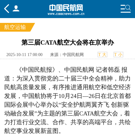
航空运输
频道
第三届CATA航空大会将在京举办
头条
要闻
国内
国际
行业
2025-10-11 17:00:00
来源：中国民航网
T 大
T 小
态
航图
智库
专题
舆情
《中国民航报》、中国民航网
记者韩磊 报
道：
为深入贯彻党的二十届三中全会精神，助力
民航高质量发展，有序推进通用航空和低空经济
发展，中国航协将于10月24日—26日在北京首都
国际会展中心举办以“安全护航两翼齐飞 创新驱
动融合发展”为主题的第三届CATA航空大会，着
力打造行业交流、合作、共享的高端平台，共绘
航空事业发展新蓝图。