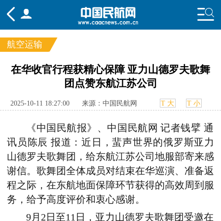
航空运输
频道
在华收官行程获精心保障 亚力山德罗夫歌舞
团点赞东航江苏公司
头条
要闻
国内
国际
行业
态
航图
智库
专题
舆情
2025-10-11 18:27:00
来源：中国民航网
T 大
T 小
《中国民航报》、中国民航网
记者钱擘 通
讯员陈辰 报道：近日，蜚声世界的俄罗斯亚力
山德罗夫歌舞团，给东航江苏公司地服部寄来感
谢信。歌舞团全体成员对结束在华巡演、准备返
程之际，在东航地面保障环节获得的高效周到服
务，给予高度评价和衷心感谢。
9月2日至11日，亚力山德罗夫歌舞团受邀在