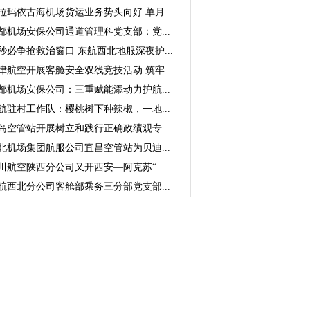
拉玛依古海机场货运业务势头向好 单月...
都机场安保公司通道管理科党支部：党...
秒必争抢救治窗口 东航西北地服深夜护...
津航空开展客舱安全双线竞技活动 筑牢...
都机场安保公司：三重赋能添动力护航...
航驻村工作队：樱桃树下种辣椒，一地...
岛空管站开展树立和践行正确政绩观专...
北机场集团航服公司宜昌空管站为贝迪...
川航空陕西分公司又开西安—阿克苏“...
航西北分公司客舱部乘务三分部党支部...