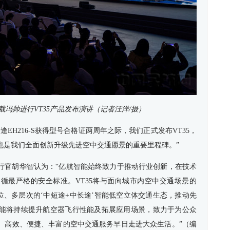
冯帅进行VT35产品发布演讲（记者汪洋/摄）
EH216-S获得型号合格证两周年之际，我们正式发布VT35，
也是我们全面创新升级先进空中交通愿景的重要里程碑。”
行官胡华智认为：“亿航智能始终致力于推动行业创新，在技术
循最严格的安全标准。VT35将与面向城市内空中交通场景的
方位、多层次的‘中短途+中长途’智能低空立体交通生态，推动先
能将持续提升航空器飞行性能及拓展应用场景，致力于为公众
、高效、便捷、丰富的空中交通服务早日走进大众生活。”（编