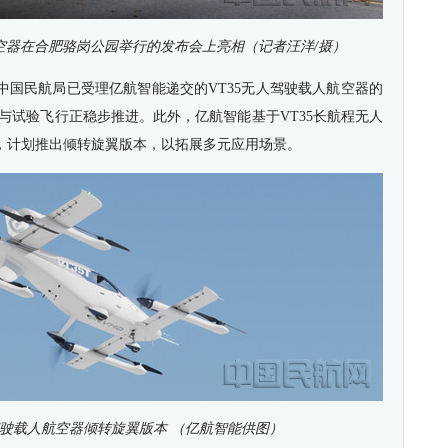
航空器在合肥骆岗公园举行的发布会上亮相（记者汪洋/摄）
中国民航局已受理亿航智能递交的VT35无人驾驶载人航空器的
与试验飞行正稳步推进。此外，亿航智能基于VT35长航程无人
，计划推出倾转旋翼版本，以拓展多元应用场景。
驾驶载人航空器倾转旋翼版本 （亿航智能供图）