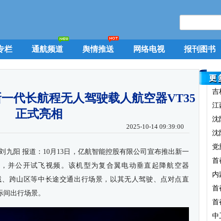
专栏
通航频道
舆情推送
网络电视
报刊图书
吉
一代长航程无人驾驶载人航空器VT35
江
正式亮相
沈
2025-10-14 09:39:00
沈
党
刘九阳 报道：10月13日，亿航智能控股有限公司宣布推出新一
首
5”，并公开试飞视频。该机型为复合翼电动垂直起降航空器
内
海域、跨山区等中长途交通出行场景，以其无人驾驶、点对点直
首
际间出行场景。
首
中