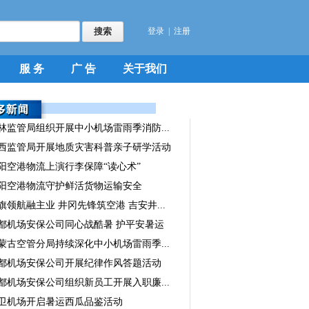
登录
|
注册
服 务
广 告
关于我们
林监管局组织开展中小机场雷雨季消防...
西监管局开展地质灾害科普亲子研学活动
阳空港物流上演行李保障“读心术”
阳空港物流守护鲜活货物运输安全
旗领航融主业 井冈先锋筑空港 吉安井...
都机场安保公司同心战酷暑 护平安暑运
蒙古空管分局持续深化中小机场雷雨季...
都机场安保公司开展纪律作风答题活动
都机场安保公司组织新员工开展入职廉...
卫机场开启暑运西瓜品鉴活动