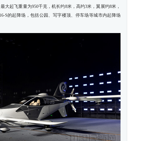
最大起飞重量为950千克，机长约8米，高约3米，翼展约8米，
16-S的起降场，包括公园、写字楼顶、停车场等城市内起降场