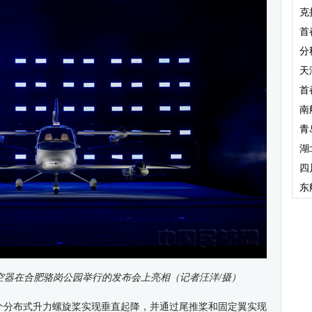
克
首
分
天
首
南
青
湖
四
东
航空器在合肥骆岗公园举行的发布会上亮相（记者汪洋/摄）
8个分布式升力螺旋桨实现垂直起降，并通过尾推桨和固定翼实现