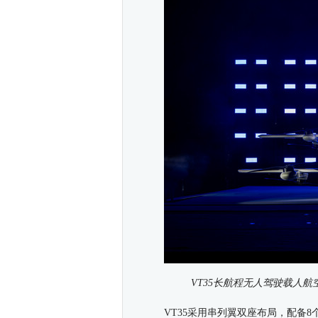
VT35长航程无人驾驶载人
VT35采用串列翼双座布局，配备