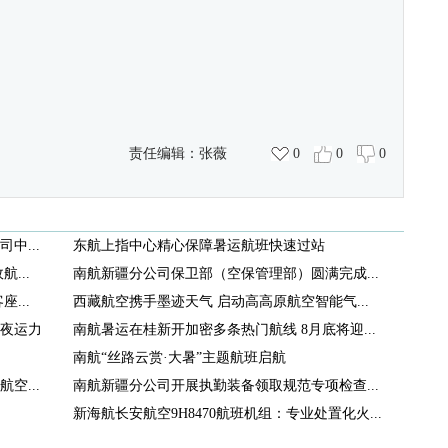
）
责任编辑：
张薇
0
0
0
中...
东航上指中心精心保障暑运航班快速过站
...
南航新疆分公司保卫部（空保管理部）圆满完成...
...
西藏航空携手墨迹天气 启动高高原航空智能气...
夜运力
南航暑运在桂新开加密多条热门航线 8月底将迎...
南航“丝路云赏·大暑”主题航班启航
空...
南航新疆分公司开展执勤装备领取规范专项检查...
新海航长安航空9H8470航班机组：专业处置化火...