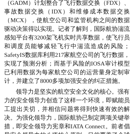
（GADM）
计划整合了
飞行数据交换（FDX）
、
事故数据交换（IDX）
和
维修成本数据交换
（MCX）
，使航空公司和监管机构之间的数据
驱动决策得以实现。
记者了解到
，
国际航协湍流
感知平台
有
3200
架飞机
实时共享数据，使飞行员
和调度员能够减轻飞行中湍流造成的风险
；
SafetyIS
数据库利用217家航空公司的飞行数据，
实现了预测分析
；
而
基于风险的IOSA审计模型
已
利用
数据为每家航空公司的运营量身定制审
计
，并
建立了8000多项加强安全的纠正措施。
领导力是坚实的航空安全文化的核心。强有
力的安全领导力创造了这样一个环境，即赋能员
工提出关切，并相信问题将得到快速有效的解
决。为强化领导力，国际航协已制定两项关键举
措
，
即
安全领导力宪章
和
IATA Connect
。
前者
倡