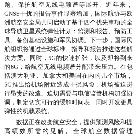
题
、
保护航空无线电频谱
等展开
。
近年来
，
GNSS干扰的报告
事件显著
增加
，
国际航协与欧
洲航空安全局共同启动了基于四个优先事项的
全
球导航卫星系统弹性计划
：监测和报告、预防工
具、备份基础设施和军民协调。下一步，国际民
航组织将通过全球标准、指导和报告推进这些解
决方案。
同时
，
5G的快速扩张，以及即将到来
的6G，给航空无线电频谱分配带来压力。在包
括澳大利亚、加拿大和美国在内的几个市场，
5G推出给机场附近造成干扰风险，机场被迫进
行昂贵的改造。迫切需要与电信监管机构加强协
调，制定切实可行的缓解时间表，同时开发更具
弹性的机载系统。
数据正在改变航空安全，提供预测风险和提
高绩效所需的见解。
全球航空数据管理