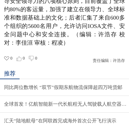
导安全领导力的八项核心原则，目前覆盖了全球
约80%的客运量，加强了建立在领导力、全球标
准和数据基础上的文化
；
后者
汇集了来自600多
个组织的5600名用户，允许访问IOSA文件、安
全问题中心和安全连接
。（编辑：许浩存 校
对：李佳洹 审核：程凌）
0
0
0
责任编辑：
许浩存
推荐
同比两位数增长 “双节”假期东航物流保障超四万吨货邮
全球首发！亿航智能新一代长航程无人驾驶载人航空器VT
汇天“陆地航母”在阿联酋完成海外首次公开飞行演示