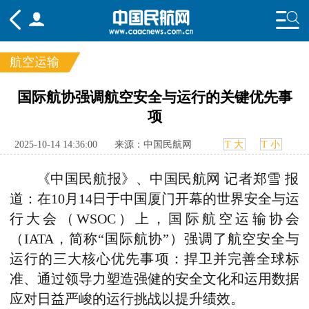
航空运输
频道
国际航协强调航空安全与运行的关键优先事
项
头条
要闻
国内
国际
行业
态
航图
智库
专题
舆情
2025-10-14 14:36:00
来源：中国民航网
T 大
T 小
《
中国民航报
》、
中国民航网 记者郑雪 报
道
：
在
10
月
14
日
于中国厦门开幕的
世界安全与运
行大会（WSOC）
上，国际航空运输协会
（IATA，简称“国际航协”）强调了航空安全与
运行的三大核心优先事项：捍卫并完善全球标
准、通过领导力塑造强健的安全文化
和
运用数据
应对日益严峻的运行挑战以提升绩效。