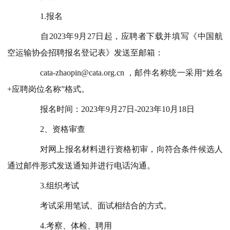
1.报名
自2023年9月27日起，应聘者
下载并填写《中国航
空运输协会
招聘
报名登记表》发送至
邮箱：
cata-zhaopin@cata.org.cn
，邮件名称统一采用“姓名
+应聘岗位名称”格式。
报名时间：20
23
年
9
月
27
日-20
23
年
10
月
18
日
2、资格审查
对网上报名材料进行资格初审，向符合条件候选人
通过邮件形式发送
通知
并进行电话沟通。
3.组织考试
考试采用
笔试、
面试
相结合的
方式。
4.考察、体检、聘用